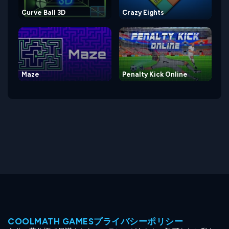
Curve Ball 3D
Crazy Eights
Maze
Penalty Kick Online
COOLMATH GAMESプライバシーポリシー