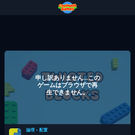
Skip
Skip
Skip
Skip
to
to
to
to
Top
Navigation
Main
Footer
of
Content
Page
申し訳ありません...この
ゲームはブラウザで再
生できません。
論理
>
配置