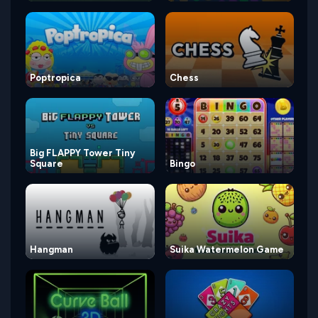
Poptropica
Chess
Big FLAPPY Tower Tiny
Square
Bingo
Hangman
Suika Watermelon Game