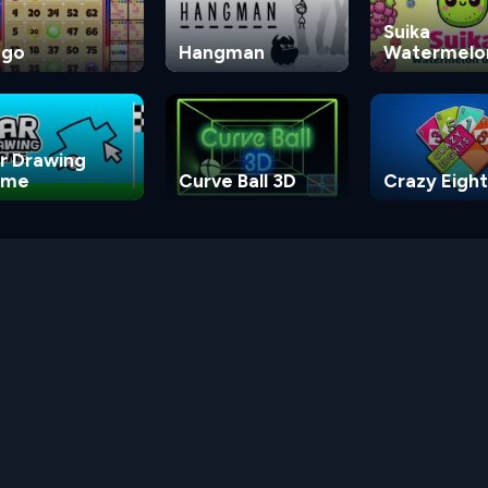
Suika
ngo
Hangman
Watermelo
Game
r Drawing
ame
Curve Ball 3D
Crazy Eight