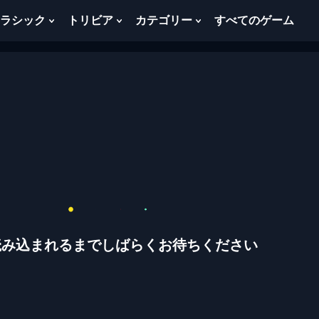
ラシック
トリビア
カテゴリー
すべてのゲーム
w
Show
Show
Show
menu
Submenu
Submenu
Submenu
For
For
For
ク
ト
カ
ラ
リ
テ
シ
ビ
ゴ
ッ
ア
リ
ク
ー
読み込まれるまでしばらくお待ちください