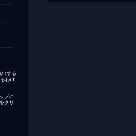
脱出する
きるわけ
ップに
をクリ