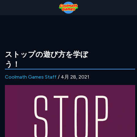
Skip
Skip
Skip
Skip
to
to
to
to
Top
Navigation
Main
Footer
of
Content
Page
ストップの遊び方を学ぼ
う！
Coolmath Games Staff
/ 4月 28, 2021