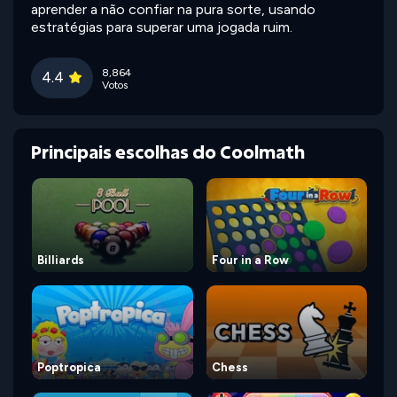
aprender a não confiar na pura sorte, usando
estratégias para superar uma jogada ruim.
8,864
4.4
Votos
Principais escolhas do Coolmath
Billiards
Four in a Row
Poptropica
Chess