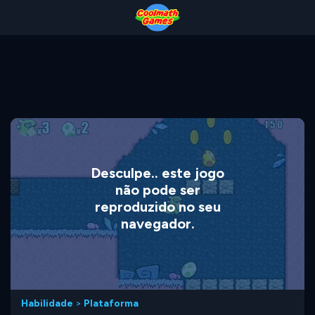
Skip
Skip
Skip
Skip
to
to
to
to
Top
Navigation
Main
Footer
of
Content
Page
Desculpe.. este jogo
não pode ser
reproduzido no seu
navegador.
Habilidade
>
Plataforma