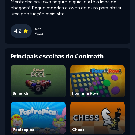
Mantenha seu ovo seguro e guie-o até a linha de
chegada! Pegue moedas e ovos de ouro para obter
uma pontuação mais alta.
670
4.2
Votos
Principais escolhas do Coolmath
Billiards
Four in a Row
Poptropica
Chess