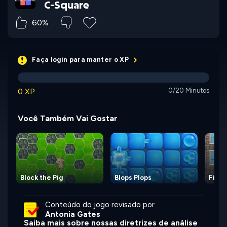
C-Square
60%
Faça login para manter o XP
0 XP
0/20 Minutos
Você Também Vai Gostar
Block the Pig
Blops Plops
Firem
Conteúdo do jogo revisado por
Antonia Gates
Saiba mais sobre nossas diretrizes de análise