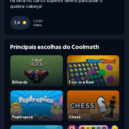
na seta no canto superior direito para pular o
quebra-cabeça!
1,030
3.4
Votos
Principais escolhas do Coolmath
Billiards
Four in a Row
Poptropica
Chess