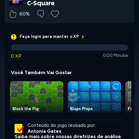
C-Square
60%
Faça login para manter o XP
0 XP
0/20 Minutos
Você Também Vai Gostar
Block the Pig
Blops Plops
Firem
Conteúdo do jogo revisado por
Antonia Gates
Saiba mais sobre nossas diretrizes de análise