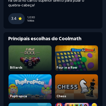
na seta no canto superior direito para pular o
quebra-cabeça!
1,030
3.4
Votos
Principais escolhas do Coolmath
Billiards
Four in a Row
Poptropica
Chess