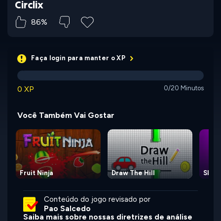
Circlix
86%
Faça login para manter o XP
0 XP
0/20 Minutos
Você Também Vai Gostar
Fruit Ninja
Draw The Hill
Slam 
Conteúdo do jogo revisado por
Pao Salcedo
Saiba mais sobre nossas diretrizes de análise