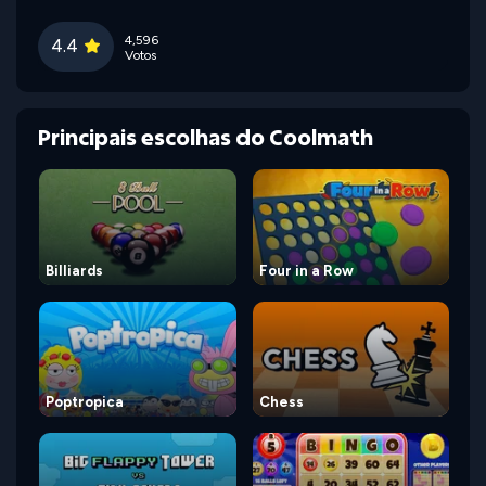
4,596
4.4
Votos
Principais escolhas do Coolmath
Billiards
Four in a Row
Poptropica
Chess