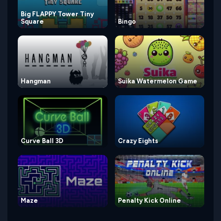
Big FLAPPY Tower Tiny
Square
Bingo
Hangman
Suika Watermelon Game
Curve Ball 3D
Crazy Eights
Maze
Penalty Kick Online