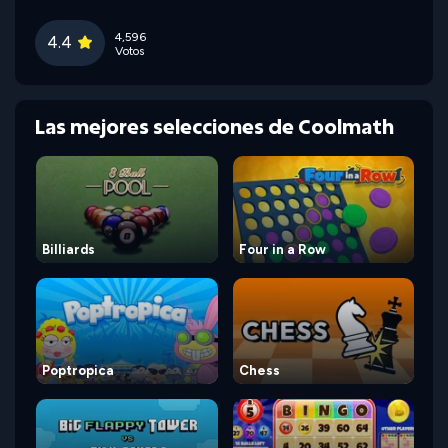
4,596
4.4
Votos
Las mejores selecciones de Coolmath
Billiards
Four in a Row
Poptropica
Chess