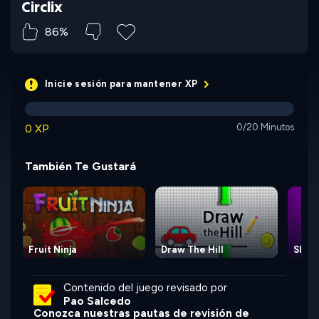
Circlix
86%
Inicie sesión para mantener XP
0 XP
0/20 Minutos
También Te Gustará
Fruit Ninja
Draw The Hill
Slam 
Contenido del juego revisado por
Pao Salcedo
Conozca nuestras pautas de revisión de