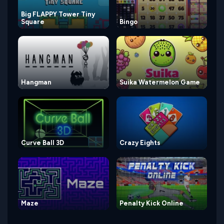
Big FLAPPY Tower Tiny
Square
Bingo
Hangman
Suika Watermelon Game
Curve Ball 3D
Crazy Eights
Maze
Penalty Kick Online