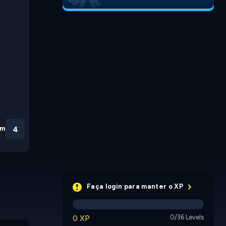
em
3
Faça login para manter o XP
0 XP
0/36 Levels
Connect the Gems
Burdies
Boomboo