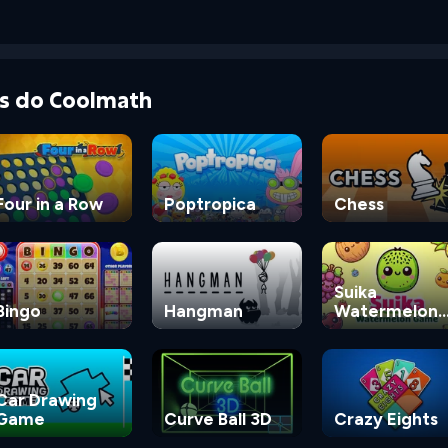
as do Coolmath
Four in a Row
Poptropica
Chess
Suika
Bingo
Hangman
Watermelon
Game
Car Drawing
Game
Curve Ball 3D
Crazy Eights