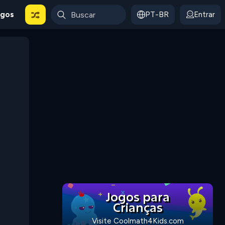
ogos
PT-BR
Entrar
Jogos para
Crianças
Visite Coolmath4Kids.com