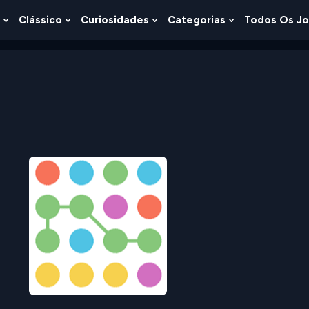
Clássico
Curiosidades
Categorias
Todos Os J
Show
Show
Show
Show
u
Submenu
Submenu
Submenu
Submenu
For
For
For
For
s
Lógica
Clássico
Curiosidades
Categorias