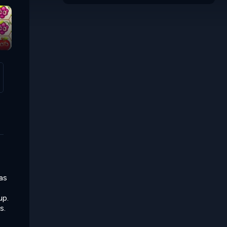
as
up.
s.