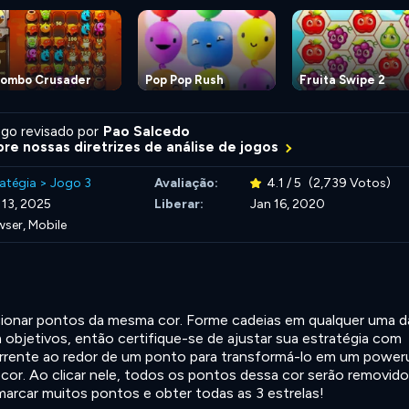
ombo Crusader
Pop Pop Rush
Fruita Swipe 2
go revisado por
Pao Salcedo
re nossas diretrizes de análise de jogos
atégia
>
Jogo 3
Avaliação:
4.1 / 5
(2,739 Votos)
 13, 2025
Liberar:
Jan 16, 2020
ser, Mobile
ecionar pontos da mesma cor. Forme cadeias em qualquer uma d
m objetivos, então certifique-se de ajustar sua estratégia com
rrente ao redor de um ponto para transformá-lo em um power
a cor. Ao clicar nele, todos os pontos dessa cor serão removido
marcar muitos pontos e obter todas as 3 estrelas!