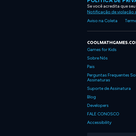
POLÍTICA DE PRI
Se você acredita que seu
Notificação de violação d
Aviso na Coleta
Termo
COOLMATHGAMES.C
Games for Kids
Sobre Nós
Pais
Perguntas Frequentes So
Assinaturas
Suporte de Assinatura
Blog
Developers
FALE CONOSCO
Accessibility