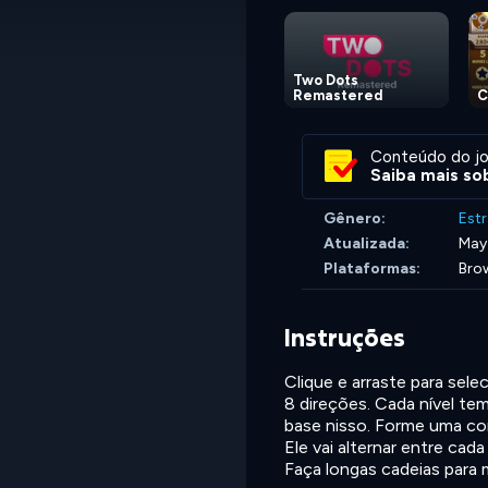
Two Dots
Remastered
C
Conteúdo do jo
Saiba mais sob
Gênero:
Estr
Atualizada:
May
Plataformas:
Brow
Instruções
Clique e arraste para sel
8 direções. Cada nível te
base nisso. Forme uma co
Ele vai alternar entre cad
Faça longas cadeias para 