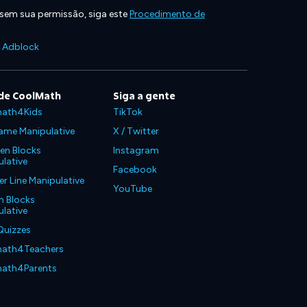
 sem sua permissão, siga este
Procedimento de
e Adblock
de CoolMath
Siga a gente
ath4Kids
TikTok
ame Manipulative
X / Twitter
en Blocks
Instagram
lative
Facebook
 Line Manipulative
YouTube
n Blocks
lative
Quizzes
ath4Teachers
ath4Parents