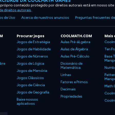
VACIDADE DA COOLMATH GAMES
 próprio conteúdo protegido por direitos autorais está em nosso site
e direitos autorais
.
s de Uso
Acerca de nuestros anuncios
Preguntas frecuentes d
OM
Procurar jogos
COOLMATH.COM
Mais 
Jogos de Estratégia
Aulas Pré-áLgebra
Coolm
Jogos de Habilidade
Aulas de Álgebra
Ten Fr
Jogos de Números
Aulas Pré-Cálculo
Base T
Manipu
bre
Jogos de Lógica
Dicionário de
Matemática
Number
Jogos de Memória
Linhas
Patter
Jogos Clássicos
Manipu
Fatores e Primos
Jogos de Ciência
Math 
Decimais
Jogos de Geografia
Coolm
Propriedades
Baixe nossos
Coolm
aplicativos