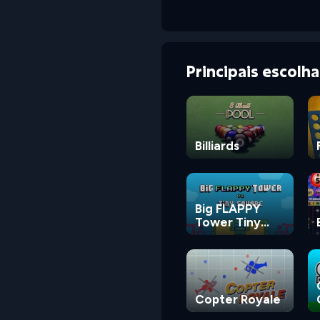
Principais escolh
Billiards
Big FLAPPY
Tower Tiny
Square
Copter Royale