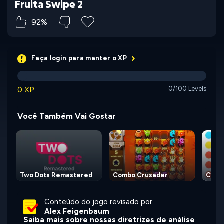
Fruita Swipe 2
92%
Faça login para manter o XP
0 XP
0/100 Levels
Você Também Vai Gostar
Two Dots Remastered
Combo Crusader
Conn
Conteúdo do jogo revisado por
Alex Feigenbaum
Saiba mais sobre nossas diretrizes de análise