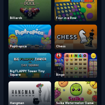
Billiards
Four in a Row
Poptropica
Chess
Big FLAPPY Tower Tiny
Square
Bingo
Hangman
Suika Watermelon Game