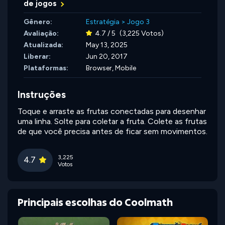
de jogos
Gênero:
Estratégia
>
Jogo 3
Avaliação:
4.7 / 5
(3,225 Votos)
Atualizada:
May 13, 2025
Liberar:
Jun 20, 2017
Plataformas:
Browser, Mobile
Instruções
Toque e arraste as frutas conectadas para desenhar
uma linha. Solte para coletar a fruta. Colete as frutas
de que você precisa antes de ficar sem movimentos.
3,225
4.7
Votos
Principais escolhas do Coolmath