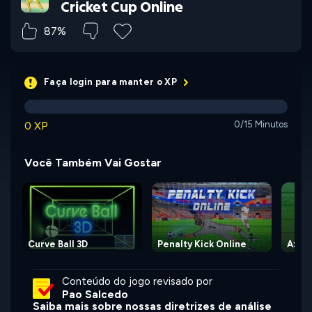
Cricket Cup Online
87%
Faça login para manter o XP
0 XP
0/15 Minutos
Você Também Vai Gostar
Curve Ball 3D
Penalty Kick Online
Axe 
Conteúdo do jogo revisado por
Pao Salcedo
Saiba mais sobre nossas diretrizes de análise