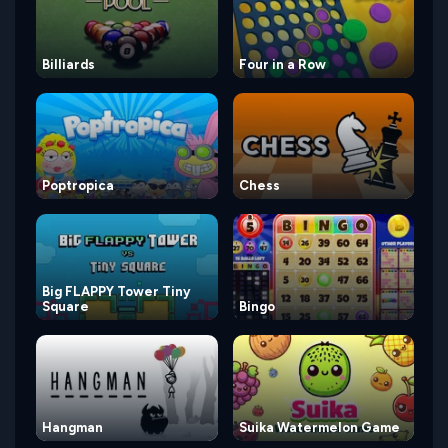
Billiards
Four in a Row
Poptropica
Chess
Big FLAPPY Tower Tiny
Square
Bingo
Hangman
Suika Watermelon Game