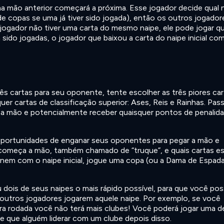
na mão anterior começará a próxima. Esse jogador decide qual 
 copas se uma já tiver sido jogada), então os outros jogador
jogador não tiver uma carta do mesmo naipe, ele pode jogar q
ido jogadas, o jogador que baixou a carta do naipe inicial co
rês cartas para seu oponente, tente escolher as três piores ca
er cartas de classificação superior: Ases, Reis e Rainhas. Pas
r a mão e potencialmente receber quaisquer pontos de penalid
oportunidades de enganar seus oponentes para pegar a mão e
 começa a mão, também chamado de “truque”, e quais cartas e
nem com o naipe inicial, jogue uma copa (ou a Dama de Espad
 dois de seus naipes o mais rápido possível, para que você pos
o outros jogadores jogarem aquele naipe. Por exemplo, se você
ra rodada você não terá mais clubes! Você poderá jogar uma d
 que alguém liderar com um clube depois disso.