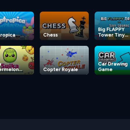
Big FLAPPY
ropica
Chess
Tower Tiny
Square
a
Car Drawing
ermelon
Copter Royale
Game
e