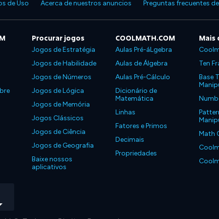
s de Uso
Acerca de nuestros anuncios
Preguntas frecuentes d
OM
Procurar jogos
COOLMATH.COM
Mais 
Jogos de Estratégia
Aulas Pré-áLgebra
Coolm
Jogos de Habilidade
Aulas de Álgebra
Ten Fr
Jogos de Números
Aulas Pré-Cálculo
Base T
Manipu
bre
Jogos de Lógica
Dicionário de
Matemática
Number
Jogos de Memória
Linhas
Patter
Jogos Clássicos
Manipu
Fatores e Primos
Jogos de Ciência
Math 
Decimais
Jogos de Geografia
Coolm
Propriedades
Baixe nossos
Coolm
aplicativos