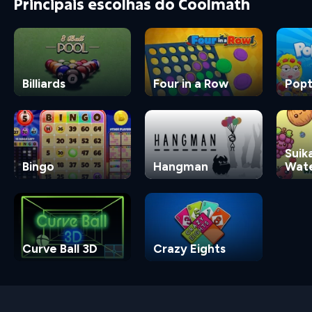
Principais escolhas do Coolmath
Billiards
Four in a Row
Popt
Suik
Bingo
Hangman
Wat
Gam
Curve Ball 3D
Crazy Eights