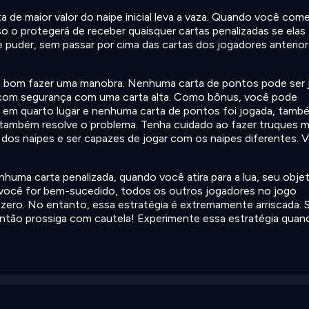
 de maior valor do naipe inicial leva a vaza. Quando você come
sso o protegerá de receber quaisquer cartas penalizadas se elas
ue puder, sem passar por cima das cartas dos jogadores anterior
é bom fazer uma manobra. Nenhuma carta de pontos pode ser 
a com segurança com uma carta alta. Como bônus, você pode
o em quarto lugar e nenhuma carta de pontos foi jogada, tamb
também resolve o problema. Tenha cuidado ao fazer truques m
o dos naipes e ser capazes de jogar com os naipes diferentes. 
ma carta penalizada, quando você atira para a lua, seu objet
e você for bem-sucedido, todos os outros jogadores no jogo
zero. No entanto, essa estratégia é extremamente arriscada. 
ntão prossiga com cautela! Experimente essa estratégia quan