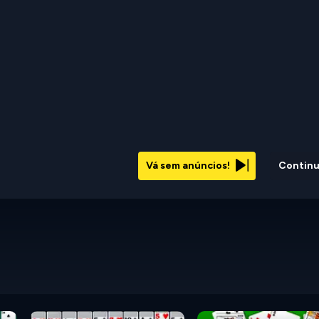
Vá sem anúncios!
Contin