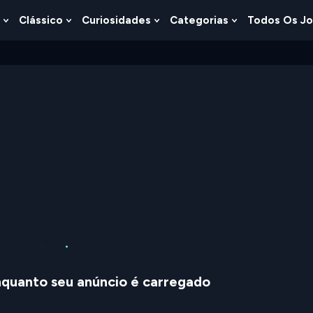
Clássico
Curiosidades
Categorias
Todos Os J
Show
Show
Show
Show
u
Submenu
Submenu
Submenu
Submenu
For
For
For
For
s
Lógica
Clássico
Curiosidades
Categorias
uanto seu anúncio é carregado