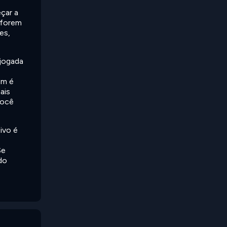
çar a
 forem
es,
jogada
ém é
ais
Você
ivo é
Se
do