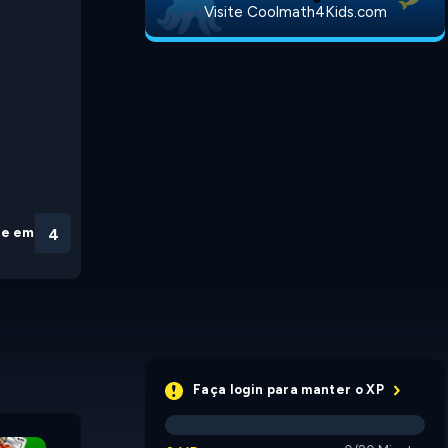
Visite Coolmath4Kids.com
ue em
3
Faça login para manter o XP
Pyramid Solitaire