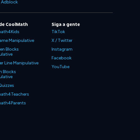
e Adblock
de CoolMath
Siga a gente
ath4Kids
TikTok
ame Manipulative
X / Twitter
en Blocks
Instagram
lative
Facebook
 Line Manipulative
YouTube
n Blocks
lative
Quizzes
ath4Teachers
ath4Parents