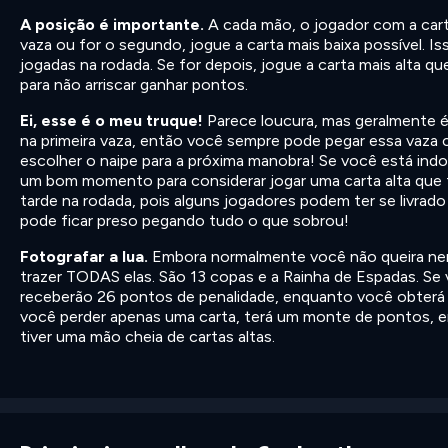
A posição é importante.
A cada mão, o jogador com a carta
vaza ou for o segundo, jogue a carta mais baixa possível. I
jogadas na rodada. Se for depois, jogue a carta mais alta q
para não arriscar ganhar pontos.
Ei, esse é o meu truque!
Parece loucura, mas geralmente 
na primeira vaza, então você sempre pode pegar essa vaz
escolher o naipe para a próxima manobra! Se você está ind
um bom momento para considerar jogar uma carta alta que 
tarde na rodada, pois alguns jogadores podem ter se livrad
pode ficar preso pegando tudo o que sobrou!
Fotografar a lua.
Embora normalmente você não queira nenhu
trazer TODAS elas. São 13 copas e a Rainha de Espadas. S
receberão 26 pontos de penalidade, enquanto você obterá 
você perder apenas uma carta, terá um monte de pontos, e
tiver uma mão cheia de cartas altas.