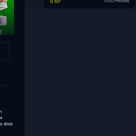
0 XP
0/20 Minutos
Rummy
m
or
s dois