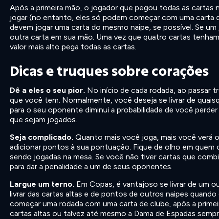
Após a primeira mão, o jogador que pegou todas as cartas 
jogar (no entanto, eles só podem começar com uma carta de
devem jogar uma carta do mesmo naipe, se possível. Se um 
outra carta em sua mão. Uma vez que quatro cartas tenham s
valor mais alto pega todas as cartas.
Dicas e truques sobre corações
Dê a eles o seu pior.
No início de cada rodada, ao passar t
que você tem. Normalmente, você deseja se livrar de quaisqu
para o seu oponente diminui a probabilidade de você perde
que sejam jogados.
Seja complicado.
Quanto mais você joga, mais você verá 
adicionar pontos à sua pontuação. Fique de olho em quem
sendo jogadas na mesa. Se você não tiver cartas que combi
para dar a penalidade a um de seus oponentes.
Largue um terno.
Em Copas, é vantajoso se livrar de um ou
livrar das cartas altas e de pontos de outros naipes quand
começar uma rodada com uma carta de clube, após a primei
cartas altas ou talvez até mesmo a Dama de Espadas sempre