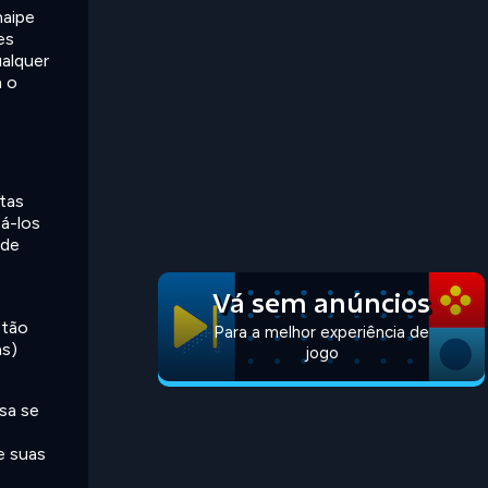
naipe
es
ualquer
m o
rtas
sá-los
ade
Vá sem anúncios
stão
Para a melhor experiência de
as)
jogo
sa se
e suas