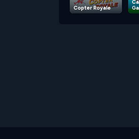
Ca
Copter Royale
G