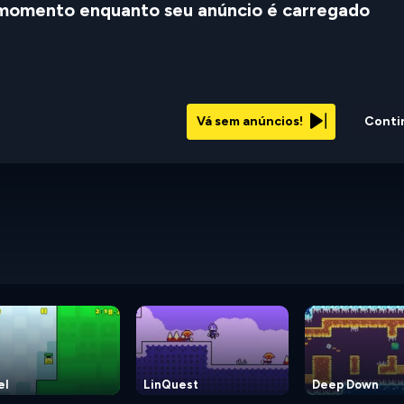
momento enquanto seu anúncio é carregado
Vá sem anúncios!
Conti
el
LinQuest
Deep Down