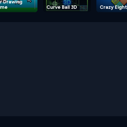
r Drawing
ame
Curve Ball 3D
Crazy Eight