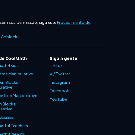
 sem sua permissão, siga este
Procedimento de
e Adblock
de CoolMath
Siga a gente
ath4Kids
TikTok
ame Manipulative
X / Twitter
en Blocks
Instagram
lative
Facebook
 Line Manipulative
YouTube
n Blocks
lative
Quizzes
ath4Teachers
ath4Parents