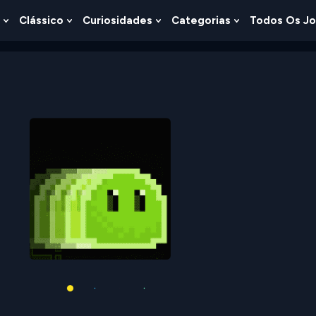
Clássico
Curiosidades
Categorias
Todos Os J
Show
Show
Show
Show
u
Submenu
Submenu
Submenu
Submenu
For
For
For
For
s
Lógica
Clássico
Curiosidades
Categorias