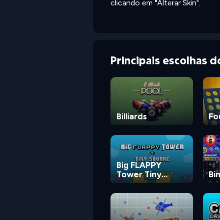
clicando em "Alterar Skin".
Principais escolhas 
Billiards
Fo
Big FLAPPY
Tower Tiny
Bi
Square