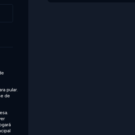
de
a pular.
se de
esa.
ver
jogará
cipal