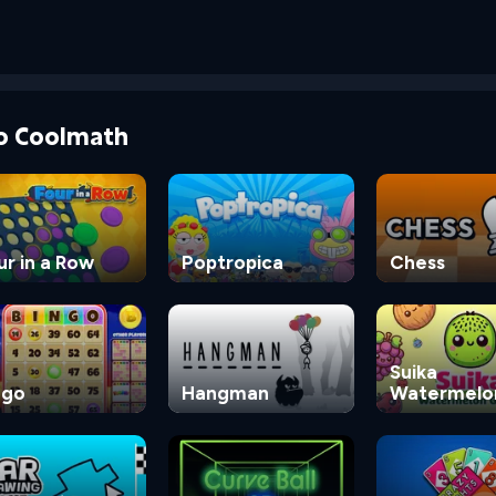
do Coolmath
ur in a Row
Poptropica
Chess
Suika
ngo
Hangman
Watermelo
Game