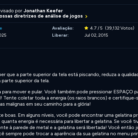
visado por
Jonathan Keefer
ossas diretrizes de análise de jogos
e
Avaliação:
4.7 / 5
(39,132 Votos)
025
Liberar:
Jul 02, 2015
que a parte superior da tela está piscando, reduza a qualida
parte superior da tela.
 para mover e pular. Você também pode pressionar ESPAÇO par
! Tente coletar toda a energia (os raios brancos) e certifique-
inas malignas em seu caminho para a glória!
e boas. Em alguns níveis, você pode encontrar uma gelatina pr
anta energia é necessária para libertar a gelatina. Se você ti
ente à parede de metal e a gelatina será libertada! Você então 
ê sempre pode trocar a aparência da sua gelatina no menu prin