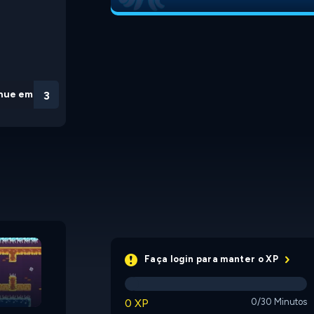
nue em
3
Paddle Pals
Get To the Other Side
Faça login para manter o XP
0 XP
0/30 Minutos