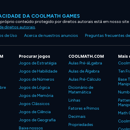
VACIDADE DA COOLMATH GAMES
 próprio conteúdo protegido por direitos autorais está em nosso site
e direitos autorais
.
s de Uso
Acerca de nuestros anuncios
Preguntas frecuentes d
OM
Procurar jogos
COOLMATH.COM
Mais 
Jogos de Estratégia
Aulas Pré-áLgebra
Coolm
Jogos de Habilidade
Aulas de Álgebra
Ten Fr
Jogos de Números
Aulas Pré-Cálculo
Base T
Manipu
bre
Jogos de Lógica
Dicionário de
Matemática
Number
Jogos de Memória
Linhas
Patter
Jogos Clássicos
Manipu
Fatores e Primos
Jogos de Ciência
Math 
Decimais
Jogos de Geografia
Coolm
Propriedades
Baixe nossos
Coolm