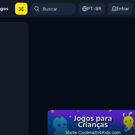
ogos
PT-BR
Entrar
Jogos para
Crianças
Visite Coolmath4Kids.com