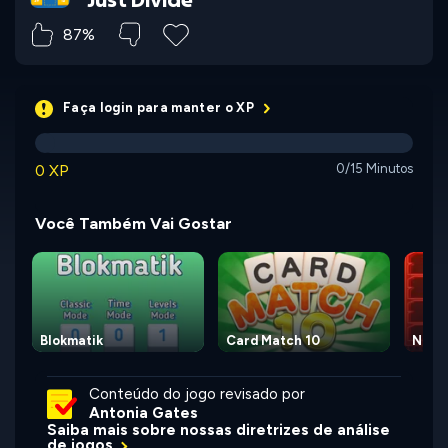
87%
Faça login para manter o XP
0 XP
0/15 Minutos
Você Também Vai Gostar
Blokmatik
Card Match 10
Nine
Conteúdo do jogo revisado por
Antonia Gates
Saiba mais sobre nossas diretrizes de análise
de jogos