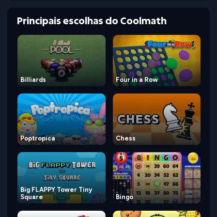
Principais escolhas do Coolmath
Billiards
Four in a Row
Poptropica
Chess
Big FLAPPY Tower Tiny
Square
Bingo