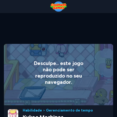
Skip
Skip
Skip
Skip
to
to
to
to
Top
Navigation
Main
Footer
of
Content
Page
Desculpe.. este jogo
não pode ser
reproduzido no seu
navegador.
Habilidade
>
Gerenciamento de tempo