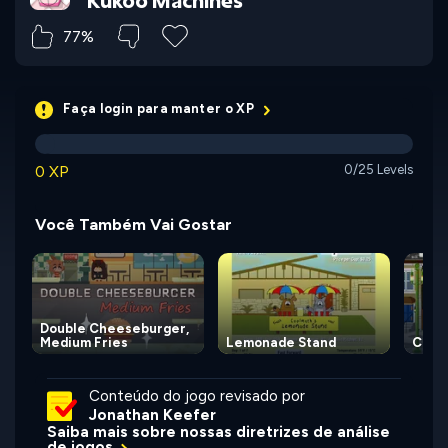
Kukoo Machines
77%
Faça login para manter o XP
0 XP
0/25 Levels
Você Também Vai Gostar
Double Cheeseburger,
Medium Fries
Lemonade Stand
Coff
Conteúdo do jogo revisado por
Jonathan Keefer
Saiba mais sobre nossas diretrizes de análise
de jogos