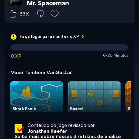
Mr. Spaceman
83%
Faça login para manter o XP
0 XP
0/20 Minutos
Você Também Vai Gostar
Shark Panic
Boxed
Snake
Conteúdo do jogo revisado por
Jonathan Keefer
Saiba mais sobre nossas diretrizes de análise