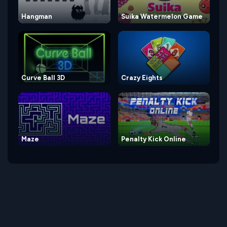
Hangman
Suika Watermelon Game
Curve Ball 3D
Crazy Eights
Maze
Penalty Kick Online