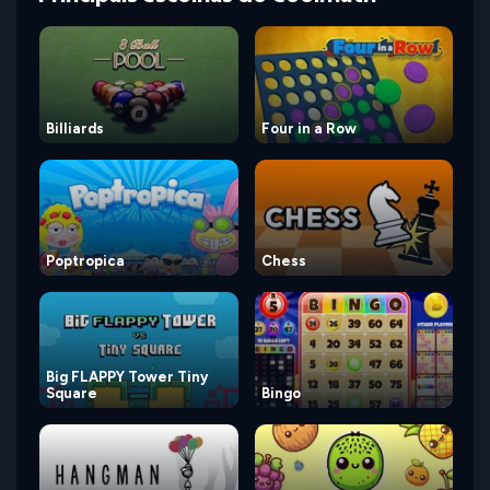
Billiards
Four in a Row
Poptropica
Chess
Big FLAPPY Tower Tiny
Square
Bingo