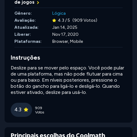
de jogos
Gênero:
Lógica
Avaliação:
4.3 / 5
(909 Votos)
Atualizada:
Jan 14, 2025
Liberar:
Nov 17, 2020
Plataformas:
Browser, Mobile
Instruções
Deslize para se mover pelo espaço. Você pode pular
de uma plataforma, mas não pode flutuar para cima
ou para baixo. Em níveis posteriores, pressione o
botão do gancho para ligá-lo e desligá-lo. Quando
estiver ativado, deslize para usá-lo.
909
4.3
Votos
Principais escolhas do Coolmath