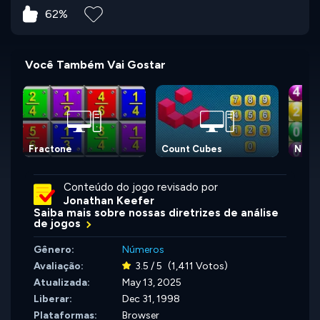
62%
Você Também Vai Gostar
Fractone
Count Cubes
Numb
Conteúdo do jogo revisado por
Jonathan Keefer
Saiba mais sobre nossas diretrizes de análise
de jogos
Gênero:
Números
Avaliação:
3.5 / 5
(1,411 Votos)
Atualizada:
May 13, 2025
Liberar:
Dec 31, 1998
Plataformas:
Browser