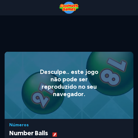
Skip
Skip
Skip
Skip
to
to
to
to
Top
Navigation
Main
Footer
of
Content
Page
Desculpe.. este jogo
não pode ser
reproduzido no seu
navegador.
Números
Number Balls