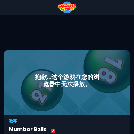
Skip
Skip
Skip
Skip
to
to
to
to
Top
Navigation
Main
Footer
of
Content
Page
抱歉...这个游戏在您的浏
览器中无法播放。
数字
Number Balls