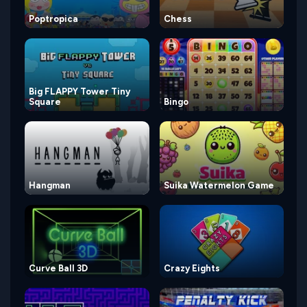
Poptropica
Chess
Big FLAPPY Tower Tiny
Square
Bingo
Hangman
Suika Watermelon Game
Curve Ball 3D
Crazy Eights