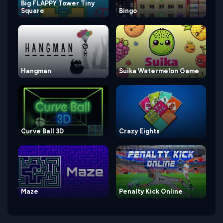
Big FLAPPY Tower Tiny
Square
Bingo
Hangman
Suika Watermelon Game
Curve Ball 3D
Crazy Eights
Maze
Penalty Kick Online