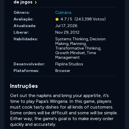
de jogos
Gênero:
Culinária
Avaliação:
4.7 / 5
(243,398 Votos)
Atualizada:
Jul 17, 2026
Liberar:
Nov 29, 2012
Habilidades:
Systems Thinking,
Decision
Making,
Planning,
Transformative Thinking,
Growth Mindset,
Time
Management
Desenvolvedor:
Flipline Studios
Plataformas:
Browser
Instruções
Get out the napkins and bring your appetite, it’s
time to play Papa’s Wingeria. In this game, players
must cook tasty dishes for all kinds of customers.
Some orders will be difficult and some will be simple.
Either way, the game's goal is to make every order
quickly and accurately.