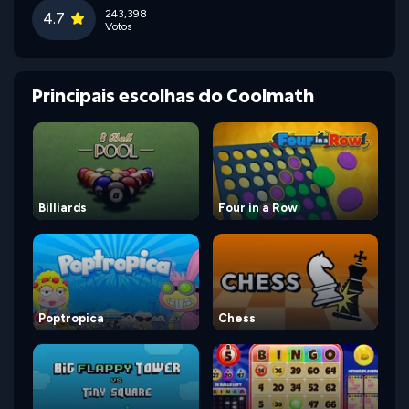
243,398
4.7
Votos
Principais escolhas do Coolmath
Billiards
Four in a Row
Poptropica
Chess