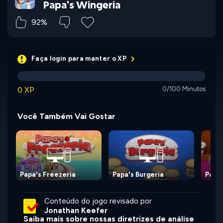
Papa's Wingeria
92%
Faça login para manter o XP
0 XP
0/100 Minutos
Você Também Vai Gostar
Papa's Freezeria
Papa's Burgeria
Papa'
Conteúdo do jogo revisado por
Jonathan Keefer
Saiba mais sobre nossas diretrizes de análise