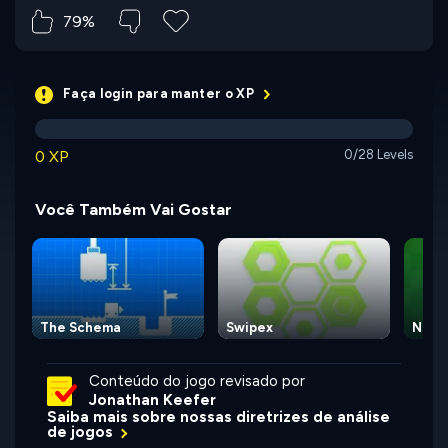
79%
Faça login para manter o XP
0 XP
0/28 Levels
Você Também Vai Gostar
The Schema
Swipex
Numb
Conteúdo do jogo revisado por
Jonathan Keefer
Saiba mais sobre nossas diretrizes de análise
de jogos