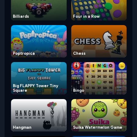
Billiards
Four in a Row
Poptropica
Chess
Big FLAPPY Tower Tiny
Square
Bingo
Hangman
Suika Watermelon Game