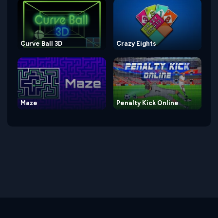
Curve Ball 3D
Crazy Eights
Maze
Penalty Kick Online