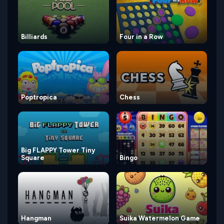
Billiards
Four in a Row
Poptropica
Chess
Big FLAPPY Tower Tiny
Square
Bingo
Hangman
Suika Watermelon Game