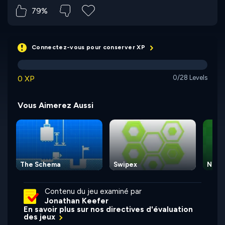
79%
Connectez-vous pour conserver XP
0 XP
0/28 Levels
Vous Aimerez Aussi
The Schema
Swipex
Numb
Contenu du jeu examiné par
Jonathan Keefer
En savoir plus sur nos directives d'évaluation
des jeux