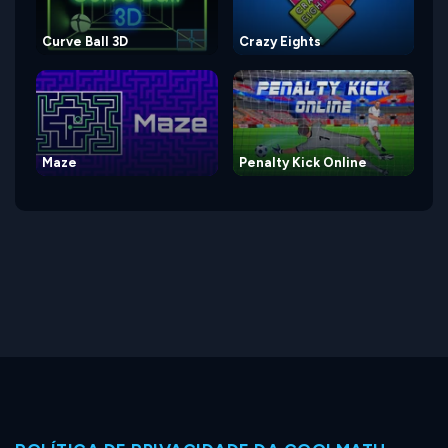
Curve Ball 3D
Crazy Eights
Maze
Penalty Kick Online