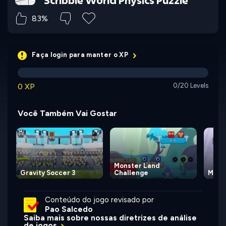
Scribble World Physics Puzzle
83%
Faça login para manter o XP
0 XP
0/20 Levels
Você Também Vai Gostar
Monster Land
Gravity Soccer 3
Challenge
Monst
Conteúdo do jogo revisado por
Pao Salcedo
Saiba mais sobre nossas diretrizes de análise
de jogos