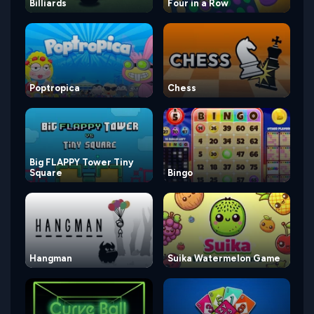
Billiards
Four in a Row
Poptropica
Chess
Big FLAPPY Tower Tiny
Square
Bingo
Hangman
Suika Watermelon Game