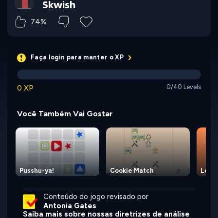
Skwish
74%
Faça login para manter o XP
0 XP
0/40 Levels
Você Também Vai Gostar
Pusshu-ya!
Cookie Match
Logi
Conteúdo do jogo revisado por
Antonia Gates
Saiba mais sobre nossas diretrizes de análise