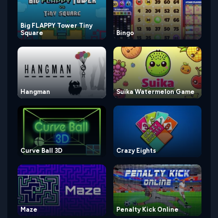
Big FLAPPY Tower Tiny
Square
Bingo
Hangman
Suika Watermelon Game
Curve Ball 3D
Crazy Eights
Maze
Penalty Kick Online