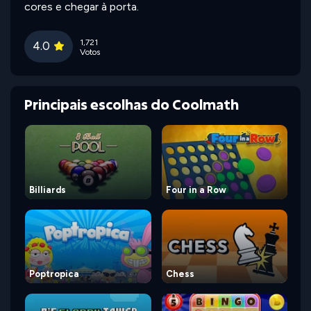
cores e chegar à porta.
1,721
4.0
Votos
Principais escolhas do Coolmath
Billiards
Four in a Row
Poptropica
Chess