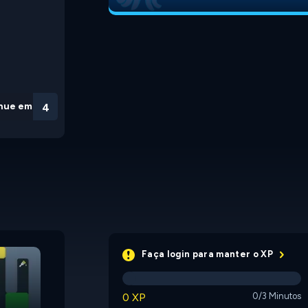
nue em
3
Game About Squares
The Bee Way
Faça login para manter o XP
0 XP
0/3 Minutos