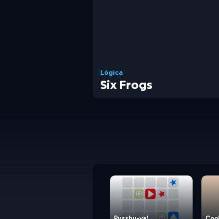
Lógica
Six Frogs
Pusshu-ya!
Coo