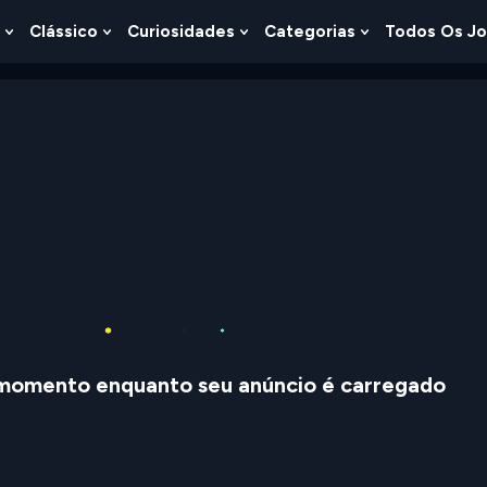
Clássico
Curiosidades
Categorias
Todos Os J
Show
Show
Show
Show
u
Submenu
Submenu
Submenu
Submenu
For
For
For
For
s
Lógica
Clássico
Curiosidades
Categorias
momento enquanto seu anúncio é carregado