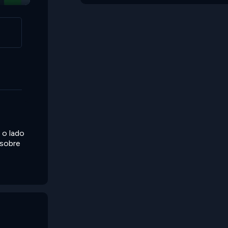
 o lado
 sobre