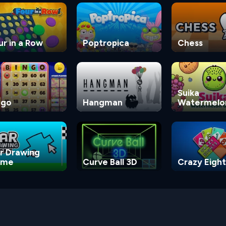
ur in a Row
Poptropica
Chess
Suika
ngo
Hangman
Watermelo
Game
r Drawing
ame
Curve Ball 3D
Crazy Eight