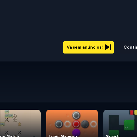
Vá sem anúncios!
Conti
kie Match
Logic Magnets
Skwish