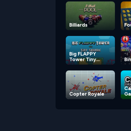
Billiards
Fo
Big FLAPPY
Tower Tiny
Bi
Square
Ca
Copter Royale
G