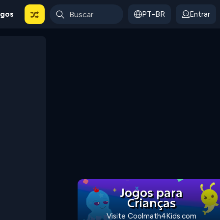
ogos
PT-BR
Entrar
Jogos para
Crianças
Visite Coolmath4Kids.com