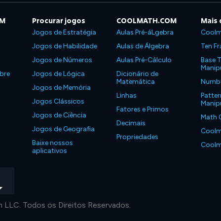
OM
Procurar jogos
COOLMATH.COM
Mais 
Jogos de Estratégia
Aulas Pré-áLgebra
Coolm
Jogos de Habilidade
Aulas de Álgebra
Ten Fr
Jogos de Números
Aulas Pré-Cálculo
Base T
Manipu
bre
Jogos de Lógica
Dicionário de
Matemática
Number
Jogos de Memória
Linhas
Patter
Jogos Clássicos
Manipu
Fatores e Primos
Jogos de Ciência
Math 
Decimais
Jogos de Geografia
Coolm
Propriedades
Baixe nossos
Coolm
aplicativos
LLC. Todos os Direitos Reservados.