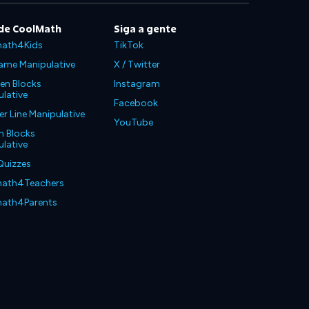
de CoolMath
Siga a gente
ath4Kids
TikTok
ame Manipulative
X / Twitter
en Blocks
Instagram
lative
Facebook
 Line Manipulative
YouTube
n Blocks
lative
Quizzes
ath4Teachers
ath4Parents