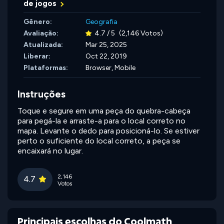
de jogos
Gênero:
Geografia
Avaliação:
4.7 / 5
(2,146 Votos)
Atualizada:
Mar 25, 2025
Liberar:
Oct 22, 2019
Plataformas:
Browser, Mobile
Instruções
Toque e segure em uma peça do quebra-cabeça
para pegá-la e arraste-a para o local correto no
mapa. Levante o dedo para posicioná-lo. Se estiver
perto o suficiente do local correto, a peça se
encaixará no lugar.
2,146
4.7
Votos
Principais escolhas do Coolmath