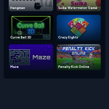
Hangman
Suika Watermelon Game
Curve Ball 3D
Crazy Eights
Maze
Penalty Kick Online