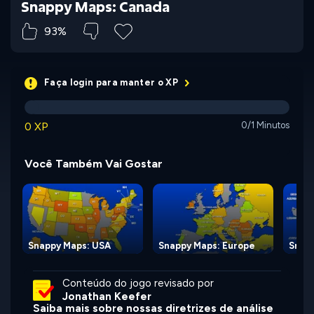
Snappy Maps: Canada
93%
Faça login para manter o XP
0 XP
0/1 Minutos
Você Também Vai Gostar
Snappy Maps: USA
Snappy Maps: Europe
Snapp
Conteúdo do jogo revisado por
Jonathan Keefer
Saiba mais sobre nossas diretrizes de análise