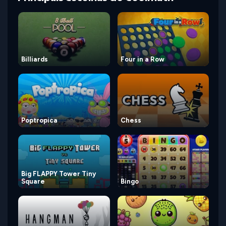
Billiards
Four in a Row
Poptropica
Chess
Big FLAPPY Tower Tiny
Square
Bingo