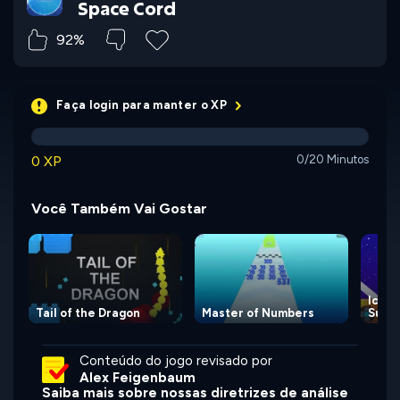
Space Cord
92%
Faça login para manter o XP
0 XP
0/20 Minutos
Você Também Vai Gostar
Icy P
Tail of the Dragon
Master of Numbers
Super
Conteúdo do jogo revisado por
Alex Feigenbaum
Saiba mais sobre nossas diretrizes de análise