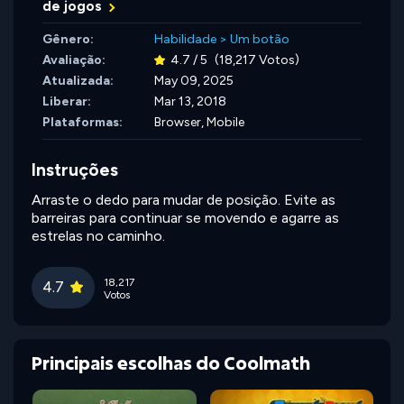
de jogos
Gênero:
Habilidade
>
Um botão
Avaliação:
4.7 / 5
(18,217 Votos)
Atualizada:
May 09, 2025
Liberar:
Mar 13, 2018
Plataformas:
Browser, Mobile
Instruções
Arraste o dedo para mudar de posição. Evite as
barreiras para continuar se movendo e agarre as
estrelas no caminho.
18,217
4.7
Votos
Principais escolhas do Coolmath