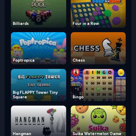
Billiards
Four in a Row
Poptropica
Chess
Big FLAPPY Tower Tiny
Square
Bingo
Hangman
Suika Watermelon Game