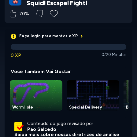
Squid! Escape! Fight!
70%
Faça login para manter o XP
0 XP
0/20 Minutos
Você Também Vai Gostar
WormHole
Special Delivery
Broth
Conteúdo do jogo revisado por
Pao Salcedo
Saiba mais sobre nossas diretrizes de análise