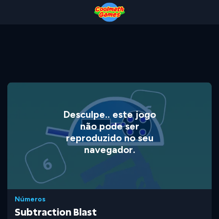
Skip
Skip
Skip
Skip
to
to
to
to
Top
Navigation
Main
Footer
of
Content
Page
Desculpe.. este jogo
não pode ser
reproduzido no seu
navegador.
Números
Subtraction Blast