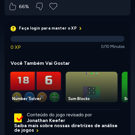
66%
Faça login para manter o XP
0 XP
0/10 Minutos
Você Também Vai Gostar
Number Solver
Sum Blocks
Swap
Conteúdo do jogo revisado por
Jonathan Keefer
Saiba mais sobre nossas diretrizes de análise
de jogos