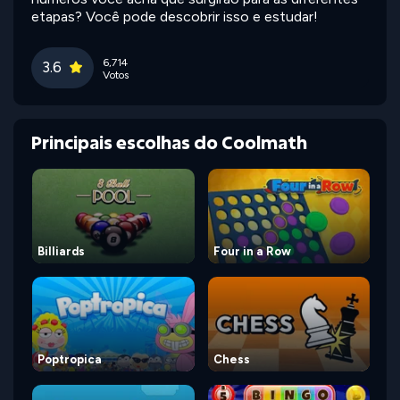
etapas? Você pode descobrir isso e estudar!
6,714
3.6
Votos
Principais escolhas do Coolmath
Billiards
Four in a Row
Poptropica
Chess