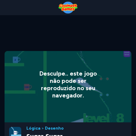
Skip
Skip
Skip
Skip
to
to
to
to
Top
Navigation
Main
Footer
of
Content
Page
Desculpe.. este jogo
não pode ser
reproduzido no seu
navegador.
Lógica
>
Desenho