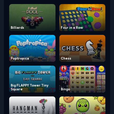
Billiards
Four in a Row
Poptropica
Chess
Big FLAPPY Tower Tiny
Square
Bingo