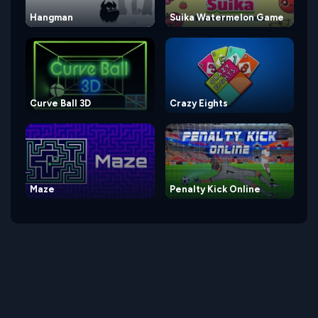
Hangman
Suika Watermelon Game
Curve Ball 3D
Crazy Eights
Maze
Penalty Kick Online