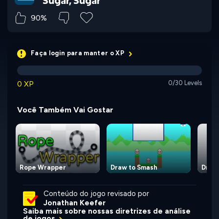
Sugar, Sugar
90%
Faça login para manter o XP
0 XP
0/30 Levels
Você Também Vai Gostar
Rope Wrapper
Draw to Smash
Draw
Conteúdo do jogo revisado por
Jonathan Keefer
Saiba mais sobre nossas diretrizes de análise
de jogos