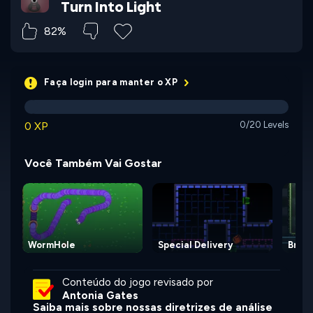
Turn Into Light
82%
Faça login para manter o XP
0 XP
0/20 Levels
Você Também Vai Gostar
WormHole
Special Delivery
Broth
Conteúdo do jogo revisado por
Antonia Gates
Saiba mais sobre nossas diretrizes de análise