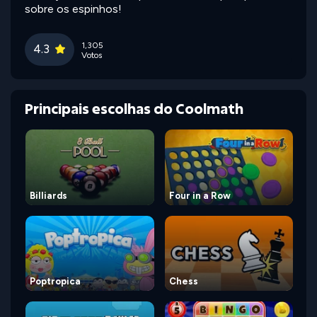
sobre os espinhos!
1,305
4.3
Votos
Principais escolhas do Coolmath
Billiards
Four in a Row
Poptropica
Chess