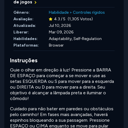
de jogos
Gênero:
Habilidade
>
Controles rígidos
Avaliação:
4.3 / 5
(1,305 Votos)
Atualizada:
Jul 10, 2026
Liberar:
Mar 09, 2026
Habilidades:
Adaptability,
Self-Regulation
Plataformas:
Browser
Instruções
Guie o olhar em direção à luz! Pressione a BARRA
DE ESPAÇO para começar a se mover e use as
setas ESQUERDA ou S para mover para a esquerda
ou DIREITA ou D para mover para a direita. Seu
objetivo é alcançar a lâmpada preta e iluminar o
cômodo!
Cuidado para não bater em paredes ou obstáculos
pelo caminho! Em fases mais avançadas, haverá
espinhos bloqueando a sua passagem. Pressione
ESPAÇO ou CIMA enquanto se move para pular