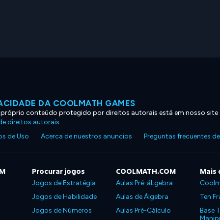
VACIDADE DA COOLMATH GAMES
 próprio conteúdo protegido por direitos autorais está em nosso site
e direitos autorais
.
s de Uso
Acerca de nuestros anuncios
Preguntas frecuentes d
OM
Procurar jogos
COOLMATH.COM
Mais 
Jogos de Estratégia
Aulas Pré-áLgebra
Coolm
Jogos de Habilidade
Aulas de Álgebra
Ten Fr
Jogos de Números
Aulas Pré-Cálculo
Base T
Manipu