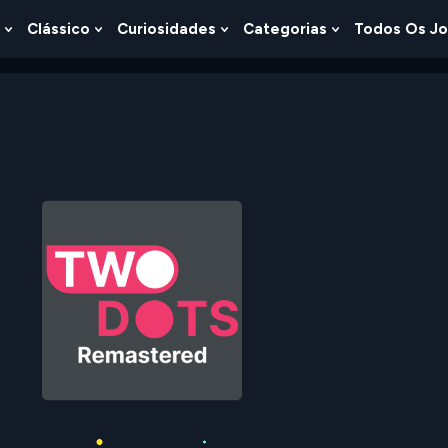
Clássico
Curiosidades
Categorias
Todos Os J
Show
Show
Show
Show
u
Submenu
Submenu
Submenu
Submenu
For
For
For
For
s
Lógica
Clássico
Curiosidades
Categorias