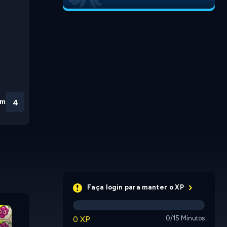
em
3
Faça login para manter o XP
Connect the Gems
Burdies
Boomboo
0 XP
0/15 Minutos