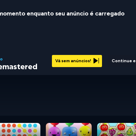
momento enquanto seu anúncio é carregado
to
Vá sem anúncios!
Continue 
emastered