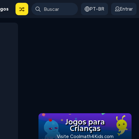
ogos
PT-BR
Entrar
Jogos para
Crianças
Visite Coolmath4Kids.com