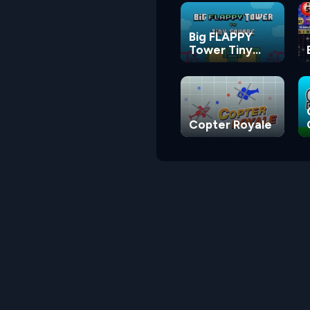
Big FLAPPY
Tower Tiny
Square
Copter Royale