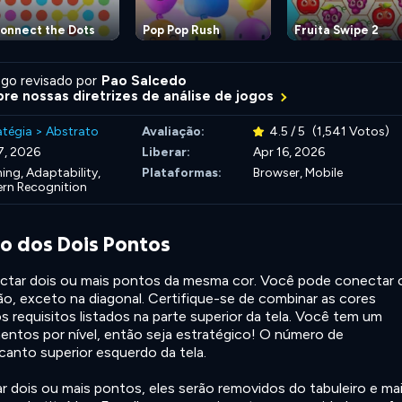
onnect the Dots
Pop Pop Rush
Fruita Swipe 2
go revisado por
Pao Salcedo
re nossas diretrizes de análise de jogos
atégia
>
Abstrato
Avaliação:
4.5 / 5
(1,541 Votos)
17, 2026
Liberar:
Apr 16, 2026
ning,
Adaptability,
Plataformas:
Browser, Mobile
ern Recognition
go dos Dois Pontos
nectar dois ou mais pontos da mesma cor. Você pode conectar 
o, exceto na diagonal. Certifique-se de combinar as cores
s requisitos listados na parte superior da tela. Você tem um
entos por nível, então seja estratégico! O número de
anto superior esquerdo da tela.
 dois ou mais pontos, eles serão removidos do tabuleiro e ma