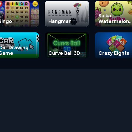
Suika
Bingo
Hangman
Watermelon
Game
Car Drawing
Game
Curve Ball 3D
Crazy Eights