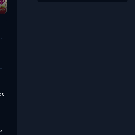
os
is