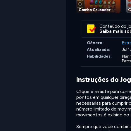
Combo Crusader
C
Conteúdo do jo
Saiba mais sob
Gênero:
Estr
Atualizada:
Jul 
Habilidades:
Plan
Patt
Instruções do Jo
Clique e arraste para co
pontos em qualquer direçã
necessárias para cumprir o
número limitado de movim
movimentos é exibido no c
Sempre que você combinar