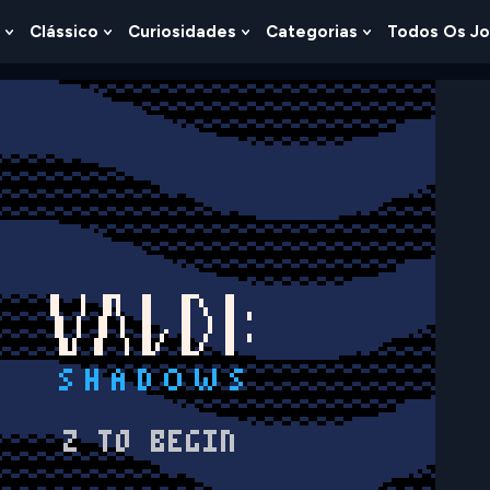
Clássico
Curiosidades
Categorias
Todos Os J
Show
Show
Show
Show
u
Submenu
Submenu
Submenu
Submenu
For
For
For
For
s
Lógica
Clássico
Curiosidades
Categorias