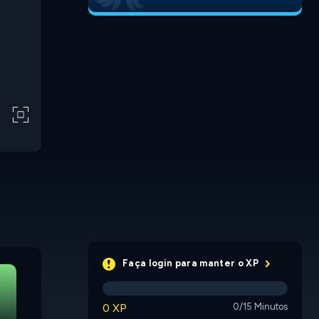
Jelly Jumper
Enchante
Faça login para manter o XP
0 XP
0/15 Minutos
Mow It