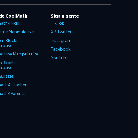
de CoolMath
Siga a gente
ath4Kids
TikTok
ame Manipulative
X / Twitter
en Blocks
Instagram
lative
Facebook
 Line Manipulative
YouTube
n Blocks
lative
Quizzes
ath4Teachers
ath4Parents