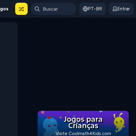
ogos
PT-BR
Entrar
Jogos para
Crianças
Visite Coolmath4Kids.com