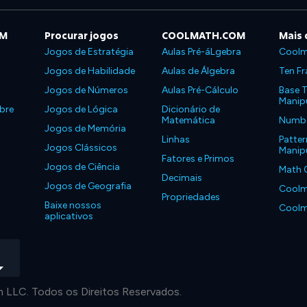
OM
Procurar jogos
COOLMATH.COM
Mais 
Jogos de Estratégia
Aulas Pré-áLgebra
Coolm
Jogos de Habilidade
Aulas de Álgebra
Ten Fr
Jogos de Números
Aulas Pré-Cálculo
Base T
Manipu
bre
Jogos de Lógica
Dicionário de
Matemática
Number
Jogos de Memória
Linhas
Patter
Jogos Clássicos
Manipu
Fatores e Primos
Jogos de Ciência
Math 
Decimais
Jogos de Geografia
Coolm
Propriedades
Baixe nossos
Coolm
aplicativos
LLC. Todos os Direitos Reservados.