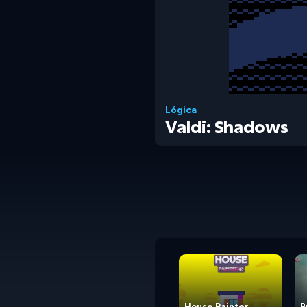
Lógica
Valdi: Shadows
House Painter
B