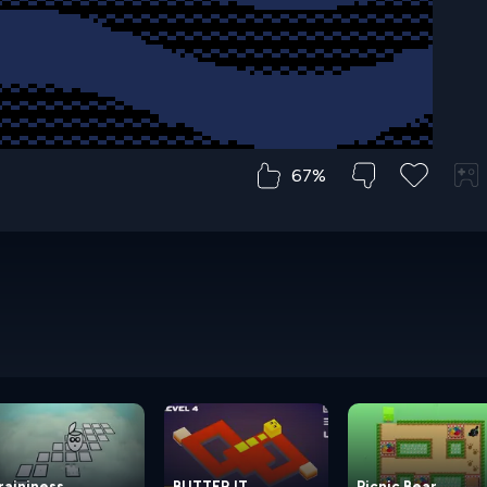
67%
raininess
BUTTER IT
Picnic Bear