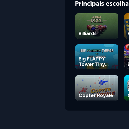
Principais escolh
Billiards
Big FLAPPY
Tower Tiny
Square
Copter Royale