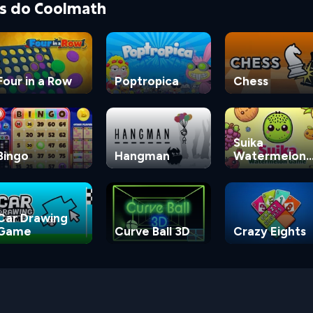
as do Coolmath
Four in a Row
Poptropica
Chess
Suika
Bingo
Hangman
Watermelon
Game
Car Drawing
Game
Curve Ball 3D
Crazy Eights