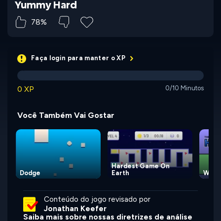
Yummy Hard
78%
Faça login para manter o XP
0 XP
0/10 Minutos
Você Também Vai Gostar
Hardest Game On
Dodge
Earth
Worl
Conteúdo do jogo revisado por
Jonathan Keefer
Saiba mais sobre nossas diretrizes de análise