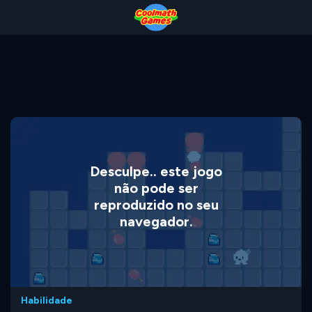
Skip
Skip
Skip
Skip
to
to
to
to
Top
Navigation
Main
Footer
of
Content
Page
Desculpe.. este jogo
não pode ser
reproduzido no seu
navegador.
Habilidade