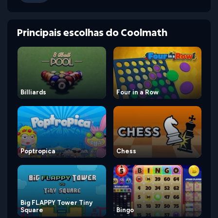
Principais escolhas do Coolmath
Billiards
Four in a Row
Poptropica
Chess
Big FLAPPY Tower Tiny
Square
Bingo