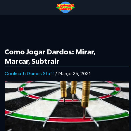
Skip
Skip
Skip
Skip
to
to
to
to
Top
Navigation
Main
Footer
of
Content
Page
Como Jogar Dardos: Mirar,
Marcar, Subtrair
Coolmath Games Staff
/ Março 25, 2021