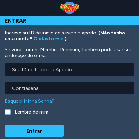
Skip
Skip
Skip
Skip
Ir
to
to
to
to
para
Top
Navigation
Main
Footer
o
ENTRAR
of
Content
conteúdo
Page
principal
Ingrese su ID de inicio de sesión o apodo.
(Não tenho
uma conta?
Cadastre-se
.)
Se você for um Membro Premium, também pode usar seu
endereço de e-mail.
Seu
ID
de
Login
Contraseña
ou
Apelido
Esqueci Minha Senha?
Lembre de mim