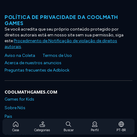
POLÍTICA DE PRIVACIDADE DA COOLMATH
GAMES
Se você acredita que seu próprio conteúdo protegido por
direitos autorais está em nosso site sem sua permissão, siga
este
Procedimento de Notificação de violação de direitos
autorais
.
Aviso na Coleta
Termos de Uso
Acerca de nuestros anuncios
Preguntas frecuentes de Adblock
COOLMATHGAMES.COM
Games for Kids
Sobre Nós
Pais
Perguntas Frequentes Sobre Assinaturas
Casa
Categorias
Buscar
Perfil
PT-BR
Suporte de Assinatura