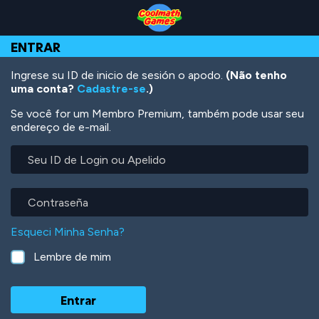
Skip
Skip
Skip
Skip
Ir
to
to
to
to
para
Top
Navigation
Main
Footer
o
ENTRAR
of
Content
conteúdo
Page
principal
Ingrese su ID de inicio de sesión o apodo.
(Não tenho
uma conta?
Cadastre-se
.)
Se você for um Membro Premium, também pode usar seu
endereço de e-mail.
Seu
ID
de
Login
Contraseña
ou
Apelido
Esqueci Minha Senha?
Lembre de mim