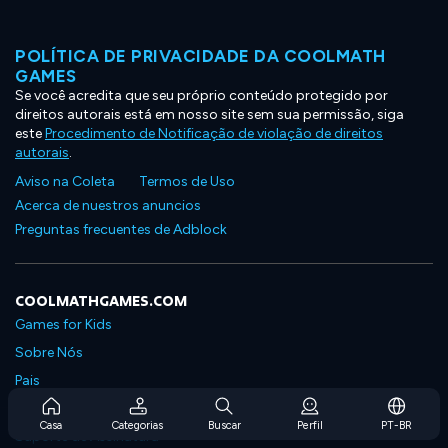
POLÍTICA DE PRIVACIDADE DA COOLMATH
GAMES
Se você acredita que seu próprio conteúdo protegido por
direitos autorais está em nosso site sem sua permissão, siga
este
Procedimento de Notificação de violação de direitos
autorais
.
Aviso na Coleta
Termos de Uso
Acerca de nuestros anuncios
Preguntas frecuentes de Adblock
COOLMATHGAMES.COM
Games for Kids
Sobre Nós
Pais
Perguntas Frequentes Sobre Assinaturas
Casa
Categorias
Buscar
Perfil
PT-BR
Suporte de Assinatura