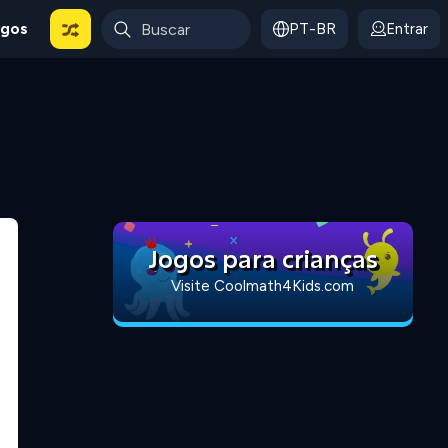
ogos
PT-BR
Entrar
Jogos para crianças
Visite Coolmath4Kids.com