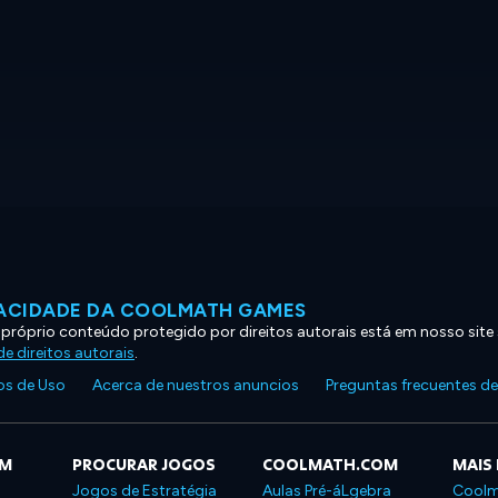
VACIDADE DA COOLMATH GAMES
 próprio conteúdo protegido por direitos autorais está em nosso site
e direitos autorais
.
s de Uso
Acerca de nuestros anuncios
Preguntas frecuentes d
OM
PROCURAR JOGOS
COOLMATH.COM
MAIS
Jogos de Estratégia
Aulas Pré-áLgebra
Coolm