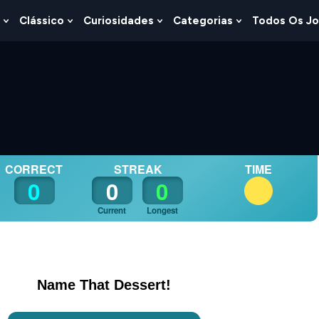
Clássico
Curiosidades
Categorias
Todos Os J
Show
Show
Show
Show
u
Submenu
Submenu
Submenu
Submenu
For
For
For
For
s
Lógica
Clássico
Curiosidades
Categorias
RT!
CORRECT
STREAK
TIME
0
0
0
Current
Longest
Name That Dessert!