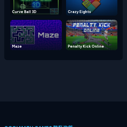
Curve Ball 3D
Crazy Eights
Maze
Penalty Kick Online