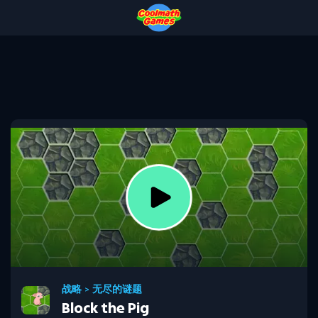
Skip
Skip
Skip
Skip
to
to
to
to
Top
Navigation
Main
Footer
of
Content
Page
战略
>
无尽的谜题
Block the Pig