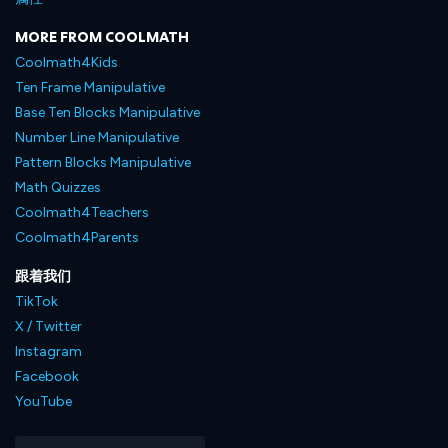
MORE FROM COOLMATH
Coolmath4Kids
Ten Frame Manipulative
Base Ten Blocks Manipulative
Number Line Manipulative
Pattern Blocks Manipulative
Math Quizzes
Coolmath4Teachers
Coolmath4Parents
跟着我们
TikTok
X / Twitter
Instagram
Facebook
YouTube