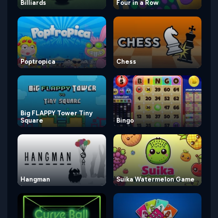
Billiards
Four in a Row
Poptropica
Chess
Big FLAPPY Tower Tiny
Square
Bingo
Hangman
Suika Watermelon Game