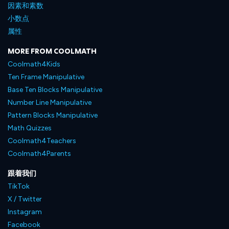
因素和素数
小数点
属性
MORE FROM COOLMATH
Coolmath4Kids
Ten Frame Manipulative
Base Ten Blocks Manipulative
Number Line Manipulative
Pattern Blocks Manipulative
Math Quizzes
Coolmath4Teachers
Coolmath4Parents
跟着我们
TikTok
X / Twitter
Instagram
Facebook