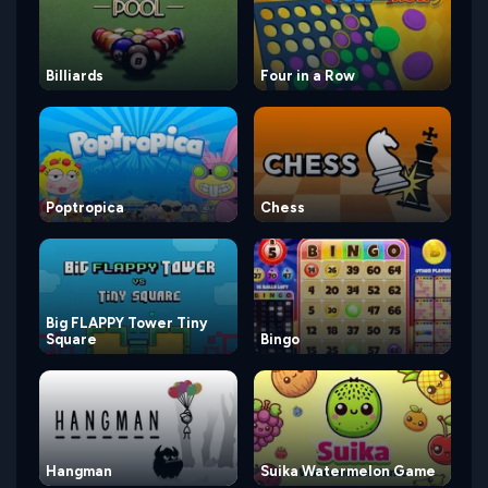
Billiards
Four in a Row
Poptropica
Chess
Big FLAPPY Tower Tiny
Square
Bingo
Hangman
Suika Watermelon Game