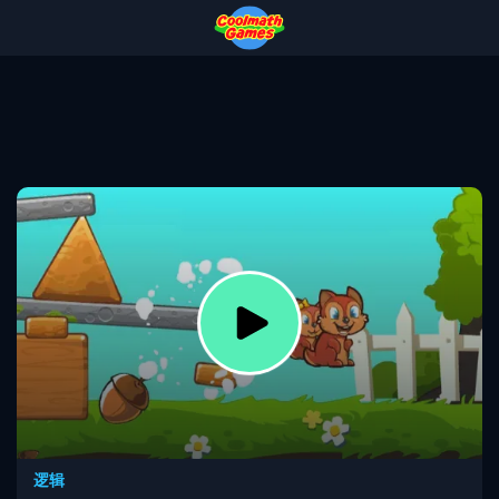
Skip
Skip
Skip
Skip
to
to
to
to
Top
Navigation
Main
Footer
of
Content
Page
逻辑