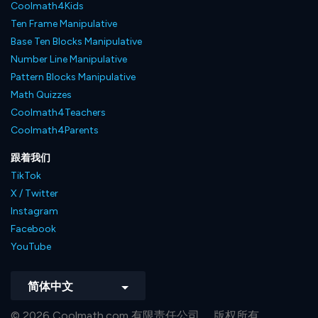
Coolmath4Kids
Ten Frame Manipulative
Base Ten Blocks Manipulative
Number Line Manipulative
Pattern Blocks Manipulative
Math Quizzes
Coolmath4Teachers
Coolmath4Parents
跟着我们
TikTok
X / Twitter
Instagram
Facebook
YouTube
简体中文
© 2026 Coolmath.com 有限责任公司。 版权所有。