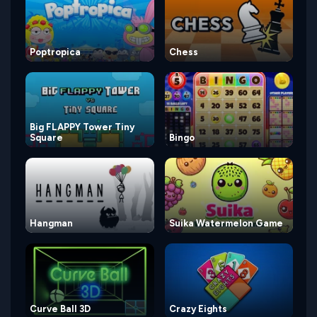
Poptropica
Chess
Big FLAPPY Tower Tiny
Square
Bingo
Hangman
Suika Watermelon Game
Curve Ball 3D
Crazy Eights