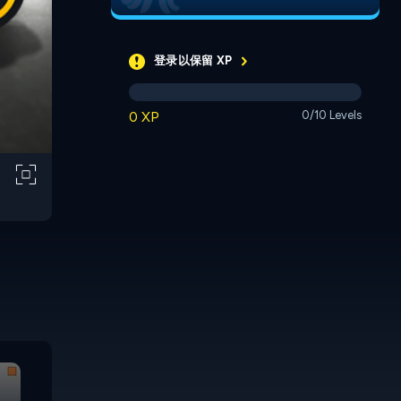
登录以保留 XP
0 XP
0/10 Levels
Extreme Parking
Parking 
Mania 2
Parking Mania 2
Escape