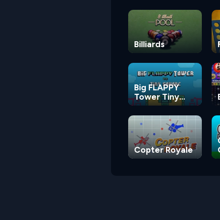
Billiards
Big FLAPPY
Tower Tiny
Square
Copter Royale