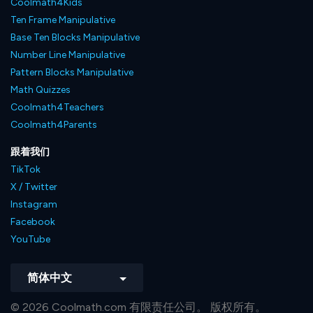
Coolmath4Kids
Ten Frame Manipulative
Base Ten Blocks Manipulative
Number Line Manipulative
Pattern Blocks Manipulative
Math Quizzes
Coolmath4Teachers
Coolmath4Parents
跟着我们
TikTok
X / Twitter
Instagram
Facebook
YouTube
简体中文
© 2026 Coolmath.com 有限责任公司。 版权所有。