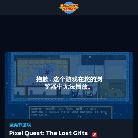
Skip
Skip
Skip
Skip
to
to
to
to
Top
Navigation
Main
Footer
of
Content
Page
抱歉...这个游戏在您的浏
览器中无法播放。
圣诞节游戏
Pixel Quest: The Lost Gifts