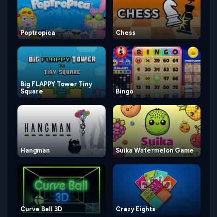
Poptropica
Chess
Big FLAPPY Tower Tiny
Square
Bingo
Hangman
Suika Watermelon Game
Curve Ball 3D
Crazy Eights