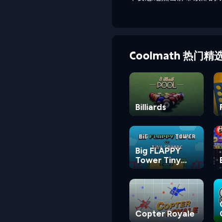
Coolmath 热门精
Billiards
Big FLAPPY
Tower Tiny
Square
Copter Royale