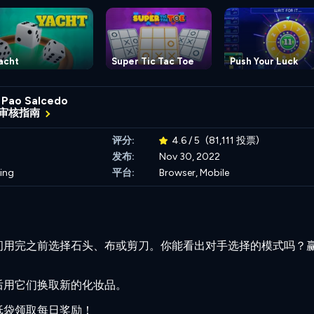
acht
Super Tic Tac Toe
Push Your Luck
Pao Salcedo
审核指南
评分:
4.6 / 5
(81,111 投票)
发布:
Nov 30, 2022
ing
平台:
Browser, Mobile
间用完之前选择石头、布或剪刀。你能看出对手选择的模式吗？
后用它们换取新的化妆品。
纸袋领取每日奖励！