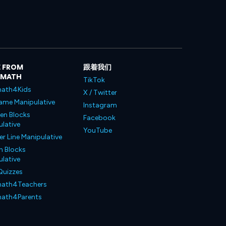
 FROM
跟着我们
LMATH
TikTok
ath4Kids
X / Twitter
ame Manipulative
Instagram
en Blocks
Facebook
lative
YouTube
 Line Manipulative
n Blocks
lative
Quizzes
ath4Teachers
ath4Parents