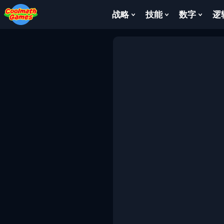
Skip
Skip
Skip
Skip
to
to
to
to
战略
技能
数字
逻
Show
Show
Show
Top
Navigation
Main
Footer
Submenu
Submenu
Subm
of
Content
For
For
For
Page
战
技
数
略
能
字