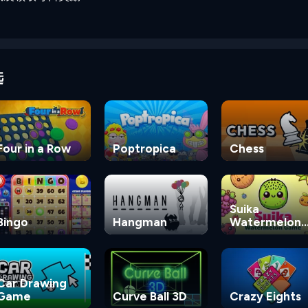
选
Four in a Row
Poptropica
Chess
Suika
Bingo
Hangman
Watermelon
Game
Car Drawing
Game
Curve Ball 3D
Crazy Eights