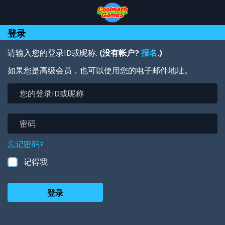
Skip
Skip
Skip
Skip
跳
to
to
to
to
转
Top
Navigation
Main
Footer
到
登录
of
Content
主
Page
要
内
请输入您的登录ID或昵称.
(没有帐户?
报名
.)
容
如果您是高级会员，也可以使用您的电子邮件地址。
您
的
登
录
密
ID
码
或
忘记密码?
昵
称
记得我