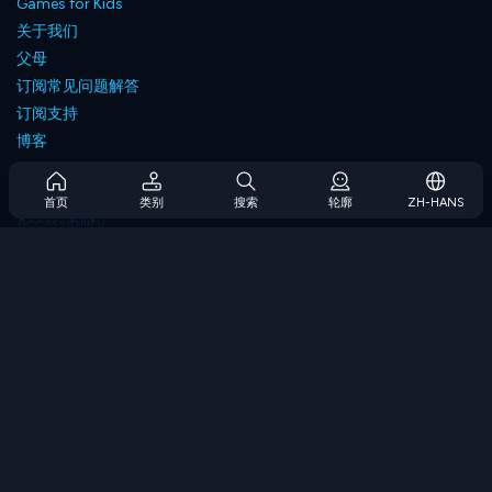
Games for Kids
关于我们
父母
订阅常见问题解答
订阅支持
博客
Developers
联系我们
首页
类别
搜索
轮廓
ZH-HANS
Accessibility
浏览游戏
策略游戏
技能游戏
数字游戏
逻辑游戏
内存游戏
经典游戏
科学游戏
地理游戏