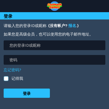
Skip
Skip
Skip
Skip
跳
to
to
to
to
转
Top
Navigation
Main
Footer
到
登录
of
Content
主
Page
要
内
请输入您的登录ID或昵称.
(没有帐户?
报名
.)
容
如果您是高级会员，也可以使用您的电子邮件地址。
您
的
登
录
密
ID
码
或
忘记密码?
昵
称
记得我