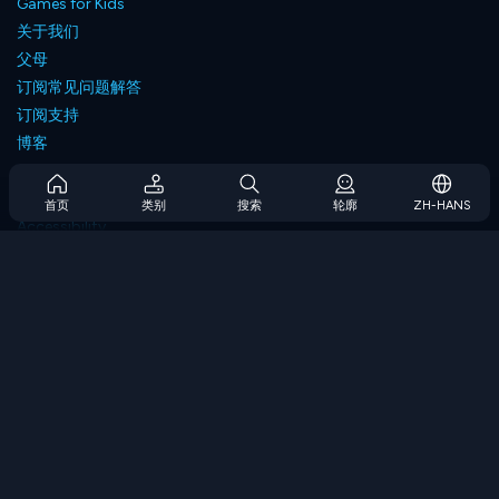
Games for Kids
关于我们
父母
订阅常见问题解答
订阅支持
博客
Developers
联系我们
首页
类别
搜索
轮廓
ZH-HANS
Accessibility
浏览游戏
策略游戏
技能游戏
数字游戏
逻辑游戏
内存游戏
经典游戏
科学游戏
地理游戏