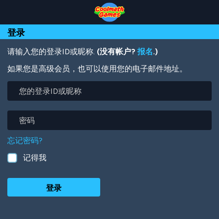
Skip
Skip
Skip
Skip
跳
to
to
to
to
转
Top
Navigation
Main
Footer
到
登录
of
Content
主
Page
要
内
请输入您的登录ID或昵称.
(没有帐户?
报名
.)
容
如果您是高级会员，也可以使用您的电子邮件地址。
您
的
登
录
密
ID
码
或
忘记密码?
昵
称
记得我