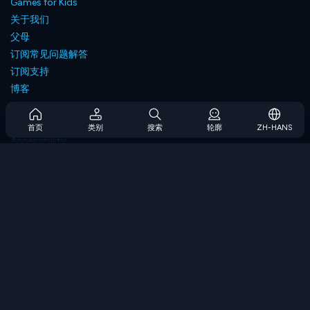
Games for Kids
关于我们
父母
订阅常见问题解答
订阅支持
博客
Developers
联系我们
首页
类别
搜索
轮廓
ZH-HANS
Accessibility
浏览游戏
策略游戏
技能游戏
数字游戏
逻辑游戏
内存游戏
经典游戏
科学游戏
地理游戏