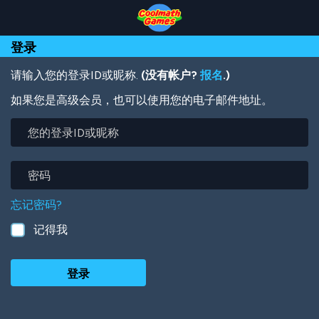
Skip
Skip
Skip
Skip
跳
to
to
to
to
转
Top
Navigation
Main
Footer
到
登录
of
Content
主
Page
要
内
请输入您的登录ID或昵称.
(没有帐户?
报名
.)
容
如果您是高级会员，也可以使用您的电子邮件地址。
您
的
登
录
密
ID
码
或
忘记密码?
昵
称
记得我