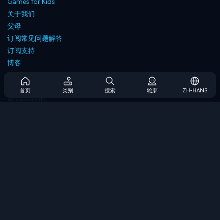
Games for Kids
关于我们
父母
订阅常见问题解答
订阅支持
博客
Developers
联系我们
首页
类别
搜索
轮廓
ZH-HANS
Accessibility
浏览游戏
策略游戏
技能游戏
数字游戏
逻辑游戏
内存游戏
经典游戏
科学游戏
地理游戏