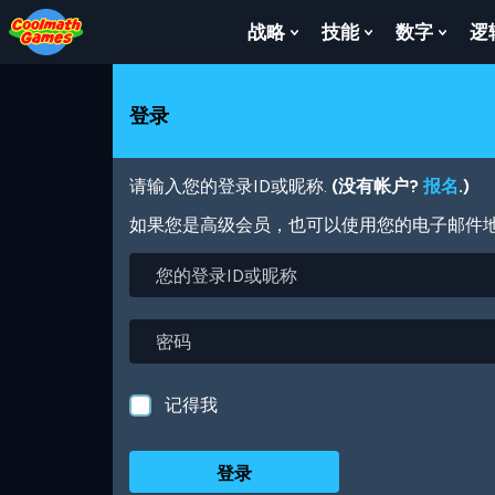
Skip
Skip
Skip
Skip
跳
to
to
to
to
转
战略
技能
数字
逻
Show
Show
Show
Top
Navigation
Main
Footer
到
Submenu
Submenu
Subm
of
Content
主
For
For
For
Page
要
战
技
数
登录
内
略
能
字
容
请输入您的登录ID或昵称.
(没有帐户?
报名
.)
如果您是高级会员，也可以使用您的电子邮件
您
的
登
录
密
ID
码
或
昵
记得我
称