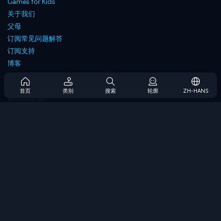
Games for Kids
关于我们
父母
订阅常见问题解答
订阅支持
博客
Developers
联系我们
首页
类别
搜索
轮廓
ZH-HANS
Accessibility
浏览游戏
策略游戏
技能游戏
数字游戏
逻辑游戏
内存游戏
经典游戏
科学游戏
地理游戏