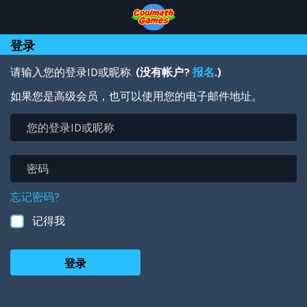
Skip
Skip
Skip
Skip
跳
to
to
to
to
转
Top
Navigation
Main
Footer
到
登录
of
Content
主
Page
要
内
请输入您的登录ID或昵称.
(没有帐户?
报名
.)
容
如果您是高级会员，也可以使用您的电子邮件地址。
您
的
登
录
密
ID
码
或
忘记密码?
昵
称
记得我